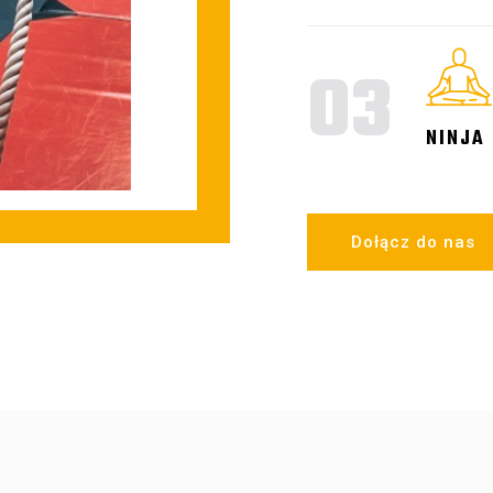
03
NINJA
Dołącz do nas