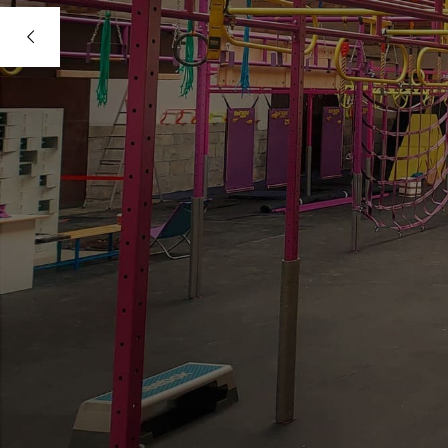
HERO
NINJ
OCR