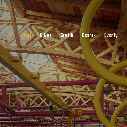
Start
O Nas
Grafik
Cennik
Eventy
OWN