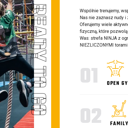
READY TO GO
Wspólnie trenujemy, wsp
Nas nie zaznasz nudy i 
Oferujemy wiele aktywn
fizyczną, które pozwolą 
Was: strefa NINJA z og
NIEZLICZONYMI torami🎉
01
OPEN G
02
FAMIL