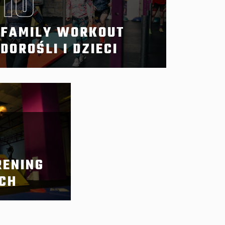
10
FAMILY WORKOUT
DOROŚLI I DZIECI
RENING
CH