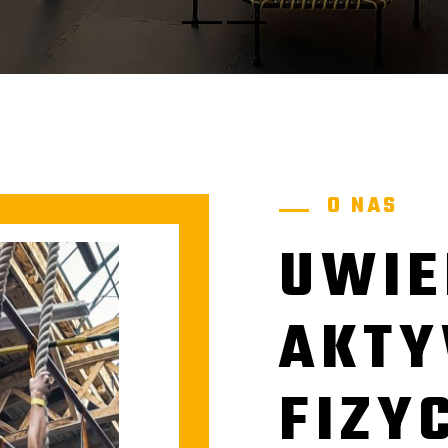
O NAS
UWIE
AKT
FIZY