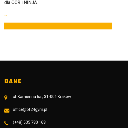
dla OCR i NINJA.
DANE
ul. Kamienna 6a , 31-001 Kraków
office@bf24gym.pl
(+48) 535 780 168